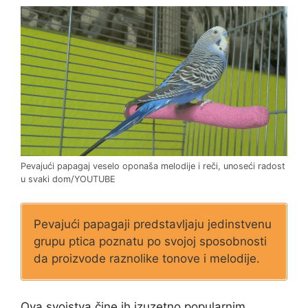
Pevajući papagaj veselo oponaša melodije i reči, unoseći radost
u svaki dom/YOUTUBE
Pevajući papagaji predstavljaju jedinstvenu
grupu ptica poznatu po svojoj sposobnosti
da proizvode raznolike tonove i melodije.
Ova svojstva čine ih izuzetno popularnim