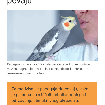
pevaju
Papagaje možete motivisati da pevaju tako što im puštate
muziku, nagrađujete ih poslasticama i često komunicirate
pevušenjem u vedrom tonu
Za motivisanje papagaja da pevaju, važna
je primena specifičnih tehnika treninga i
održavanje stimulativnog okruženja.