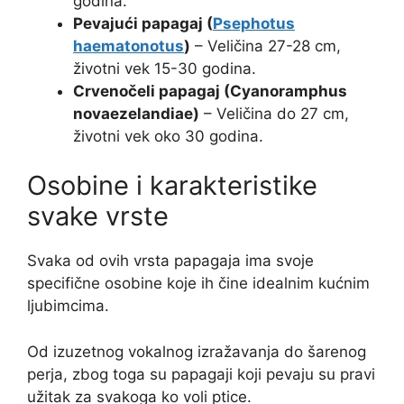
godina.
Pevajući papagaj (
Psephotus
haematonotus
)
– Veličina 27-28 cm,
životni vek 15-30 godina.
Crvenočeli papagaj (Cyanoramphus
novaezelandiae)
– Veličina do 27 cm,
životni vek oko 30 godina.
Osobine i karakteristike
svake vrste
Svaka od ovih vrsta papagaja ima svoje
specifične osobine koje ih čine idealnim kućnim
ljubimcima.
Od izuzetnog vokalnog izražavanja do šarenog
perja, zbog toga su papagaji koji pevaju su pravi
užitak za svakoga ko voli ptice.