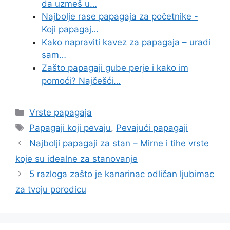
da uzmeš u…
Najbolje rase papagaja za početnike -
Koji papagaj…
Kako napraviti kavez za papagaja – uradi
sam…
Zašto papagaji gube perje i kako im
pomoći? Najčešći…
Categories
Vrste papagaja
Tags
Papagaji koji pevaju
,
Pevajući papagaji
Najbolji papagaji za stan – Mirne i tihe vrste
koje su idealne za stanovanje
5 razloga zašto je kanarinac odličan ljubimac
za tvoju porodicu