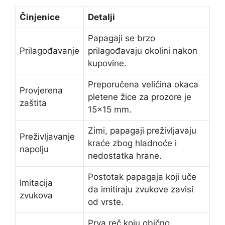
Činjenice
Detalji
Papagaji se brzo
Prilagođavanje
prilagođavaju okolini nakon
kupovine.
Preporučena veličina okaca
Provjerena
pletene žice za prozore je
zaštita
15×15 mm.
Zimi, papagaji preživljavaju
Preživljavanje
kraće zbog hladnoće i
napolju
nedostatka hrane.
Postotak papagaja koji uče
Imitacija
da imitiraju zvukove zavisi
zvukova
od vrste.
Prva reč koju obično