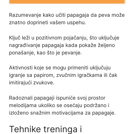
Razumevanje kako učiti papagaja da peva može
znatno doprineti vašem uspehu.
Ključ leži u pozitivnom pojačanju, što uključuje
nagrađivanje papagaja kada pokaže željeno
ponašanje, kao što je pevanje.
Aktivnosti koje se mogu primeniti uključuju
igranje sa papirom, zvučnim igračkama ili čak
imitirajući zvukove.
Radoznali papagaji ispuniće svoj prostor
melodijama ukoliko se osećaju podržano i
izloženo snažnim motivacijama za papagaje.
Tehnike treninga i