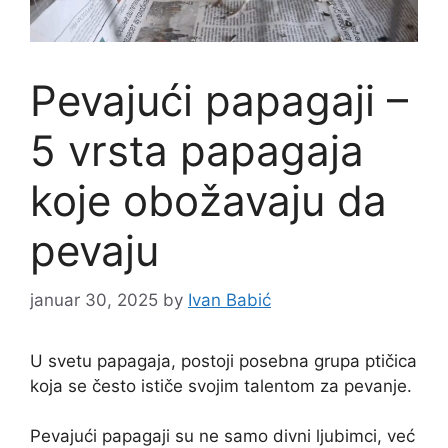
Pevajući papagaji –
5 vrsta papagaja
koje obožavaju da
pevaju
januar 30, 2025
by
Ivan Babić
U svetu papagaja, postoji posebna grupa ptičica
koja se često ističe svojim talentom za pevanje.
Pevajući papagaji su ne samo divni ljubimci, već