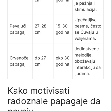
je pažnja i
stimulacija.
Upečatljive
Pevajući
27-28
15-30
pesme, često
papagaj
cm
godina
se Čuvaju u
volijerama.
Jedinstvene
melodije,
Crvenočeli
do 27
oko 30
obožavaju
papagaj
cm
godina
interakciju sa
ljudima.
Kako motivisati
radoznale papagaje da