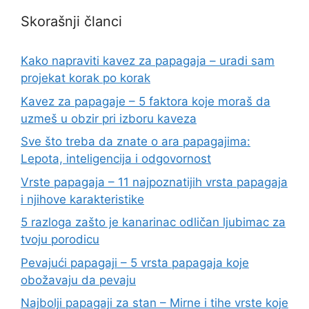
Skorašnji članci
Kako napraviti kavez za papagaja – uradi sam
projekat korak po korak
Kavez za papagaje – 5 faktora koje moraš da
uzmeš u obzir pri izboru kaveza
Sve što treba da znate o ara papagajima:
Lepota, inteligencija i odgovornost
Vrste papagaja – 11 najpoznatijih vrsta papagaja
i njihove karakteristike
5 razloga zašto je kanarinac odličan ljubimac za
tvoju porodicu
Pevajući papagaji – 5 vrsta papagaja koje
obožavaju da pevaju
Najbolji papagaji za stan – Mirne i tihe vrste koje