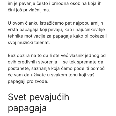
im je pevanje često i prirodna osobina koja ih
čini još privlačnijima.
U ovom članku istražićemo pet najpopularnijih
vrsta papagaja koji pevaju, kao i najučinkovitije
tehnike motivacije za papagaje kako bi pokazali
svoj muzički talenat.
Bez obzira na to da li ste već vlasnik jednog od
ovih predivnih stvorenja ili se tek spremate da
postanete, saznanja koja ćemo podeliti pomoći
će vam da uživate u svakom tonu koji vaši
papagaji proizvode.
Svet pevajućih
papagaja