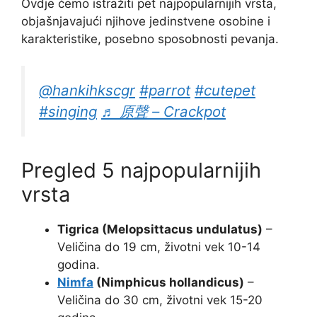
Ovdje ćemo istražiti pet najpopularnijih vrsta,
objašnjavajući njihove jedinstvene osobine i
karakteristike, posebno sposobnosti pevanja.
@hankihkscgr
#parrot
#cutepet
#singing
♬ 原聲 – Crackpot
Pregled 5 najpopularnijih
vrsta
Tigrica (Melopsittacus undulatus)
–
Veličina do 19 cm, životni vek 10-14
godina.
Nimfa
(Nimphicus hollandicus)
–
Veličina do 30 cm, životni vek 15-20