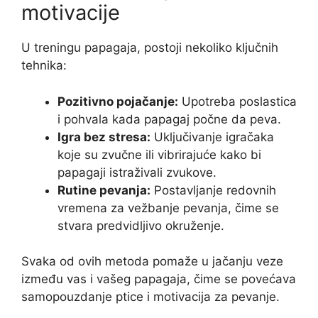
motivacije
U treningu papagaja, postoji nekoliko ključnih
tehnika:
Pozitivno pojačanje:
Upotreba poslastica
i pohvala kada papagaj počne da peva.
Igra bez stresa:
Uključivanje igračaka
koje su zvučne ili vibrirajuće kako bi
papagaji istraživali zvukove.
Rutine pevanja:
Postavljanje redovnih
vremena za vežbanje pevanja, čime se
stvara predvidljivo okruženje.
Svaka od ovih metoda pomaže u jačanju veze
između vas i vašeg papagaja, čime se povećava
samopouzdanje ptice i motivacija za pevanje.