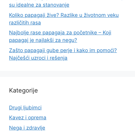
su idealne za stanovanje
Koliko papagaji žive? Razlike u životnom veku
različitih rasa
Najbolje rase papagaja za početnike – Koji
papagaj je najlakši za negu?
Zašto papagaji gube perje i kako im pomoći?
Najčešći uzroci i rešenja
Kategorije
Drugi ljubimci
Kavez i oprema
Nega i zdravlje