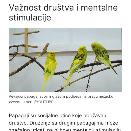
Važnost društva i mentalne
stimulacije
Pevajući papagaj svojim glasom podseća na pravu muzičku
zvezdu u perju/YOUTUBE
Papagaji su socijalne ptice koje obožavaju
društvo. Druženje sa drugim papagajima može
značajno uticati na njihovu mentalnu stimulaciju.