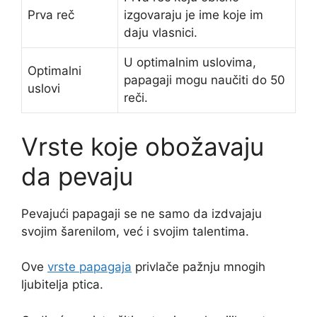
Prva reč
izgovaraju je ime koje im
daju vlasnici.
U optimalnim uslovima,
Optimalni
papagaji mogu naučiti do 50
uslovi
reči.
Vrste koje obožavaju
da pevaju
Pevajući papagaji se ne samo da izdvajaju
svojim šarenilom, već i svojim talentima.
Ove
vrste papagaja
privlače pažnju mnogih
ljubitelja ptica.