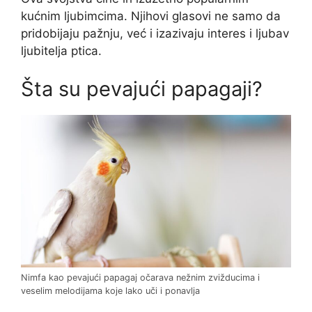
kućnim ljubimcima. Njihovi glasovi ne samo da
pridobijaju pažnju, već i izazivaju interes i ljubav
ljubitelja ptica.
Šta su pevajući papagaji?
Nimfa kao pevajući papagaj očarava nežnim zvižducima i
veselim melodijama koje lako uči i ponavlja