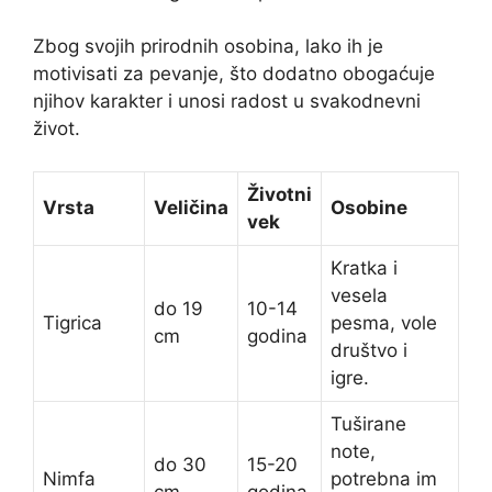
Zbog svojih prirodnih osobina, lako ih je
motivisati za pevanje, što dodatno obogaćuje
njihov karakter i unosi radost u svakodnevni
život.
Životni
Vrsta
Veličina
Osobine
vek
Kratka i
vesela
do 19
10-14
Tigrica
pesma, vole
cm
godina
društvo i
igre.
Tuširane
note,
do 30
15-20
Nimfa
potrebna im
cm
godina