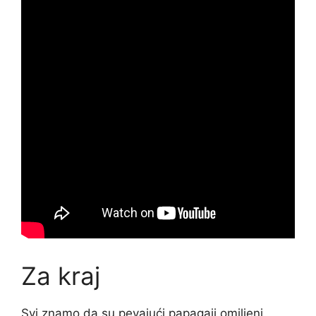
Za kraj
Svi znamo da su pevajući papagaji omiljeni