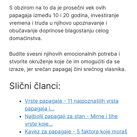
S obzirom na to da je prosečni vek ovih
papagaja između 10 i 20 godina, investiranje
vremena i truda u njihovo upoznavanje i
obučavanje doprinose blagostanju celog
domaćinstva.
Budite svesni njihovih emocionalnih potreba i
stvorite okruženje koje će im omogućiti da se
izraze, jer srećan papagaj čini srećnog vlasnika.
Slični članci:
Vrste papagaja - 11 najpoznatijih vrsta
papagaja i…
Najbolji papagaji za stan - Mirne i tihe
vrste koje…
Kavez za papagaje - 5 faktora koje moraš