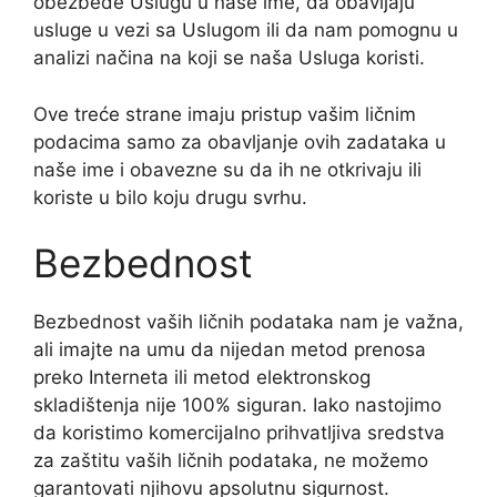
obezbede Uslugu u naše ime, da obavljaju
usluge u vezi sa Uslugom ili da nam pomognu u
analizi načina na koji se naša Usluga koristi.
Ove treće strane imaju pristup vašim ličnim
podacima samo za obavljanje ovih zadataka u
naše ime i obavezne su da ih ne otkrivaju ili
koriste u bilo koju drugu svrhu.
Bezbednost
Bezbednost vaših ličnih podataka nam je važna,
ali imajte na umu da nijedan metod prenosa
preko Interneta ili metod elektronskog
skladištenja nije 100% siguran. Iako nastojimo
da koristimo komercijalno prihvatljiva sredstva
za zaštitu vaših ličnih podataka, ne možemo
garantovati njihovu apsolutnu sigurnost.