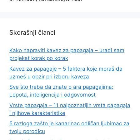
Skorašnji članci
Kako napraviti kavez za papagaja – uradi sam
projekat korak po korak
Kavez za papagaje – 5 faktora koje moraš da
uzmeš u obzir pri izboru kaveza
Sve što treba da znate o ara papagajima:
Lepota, inteligencija i odgovornost
Vrste papagaja – 11 najpoznatijih vrsta papagaja
i njihove karakteristike
5 razloga zašto je kanarinac odličan ljubimac za
tvoju porodicu