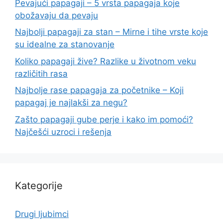
Pevajući papagaji – 5 vrsta papagaja koje
obožavaju da pevaju
Najbolji papagaji za stan – Mirne i tihe vrste koje
su idealne za stanovanje
Koliko papagaji žive? Razlike u životnom veku
različitih rasa
Najbolje rase papagaja za početnike – Koji
papagaj je najlakši za negu?
Zašto papagaji gube perje i kako im pomoći?
Najčešći uzroci i rešenja
Kategorije
Drugi ljubimci