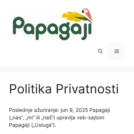
Skip
to
content
Menu
Politika Privatnosti
Poslednje ažuriranje: jun 9, 2025 Papagaji
(„nas“, „mi“ ili „naš“) upravlja veb-sajtom
Papagaji („Usluga“).