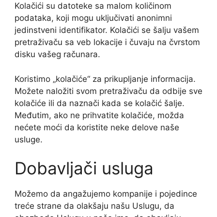
Kolačići su datoteke sa malom količinom
podataka, koji mogu uključivati anonimni
jedinstveni identifikator. Kolačići se šalju vašem
pretraživaču sa veb lokacije i čuvaju na čvrstom
disku vašeg računara.
Koristimo „kolačiće“ za prikupljanje informacija.
Možete naložiti svom pretraživaču da odbije sve
kolačiće ili da naznači kada se kolačić šalje.
Međutim, ako ne prihvatite kolačiće, možda
nećete moći da koristite neke delove naše
usluge.
Dobavljači usluga
Možemo da angažujemo kompanije i pojedince
treće strane da olakšaju našu Uslugu, da