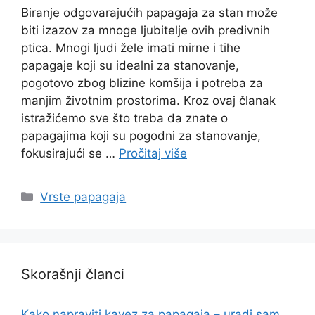
Biranje odgovarajućih papagaja za stan može
biti izazov za mnoge ljubitelje ovih predivnih
ptica. Mnogi ljudi žele imati mirne i tihe
papagaje koji su idealni za stanovanje,
pogotovo zbog blizine komšija i potreba za
manjim životnim prostorima. Kroz ovaj članak
istražićemo sve što treba da znate o
papagajima koji su pogodni za stanovanje,
fokusirajući se …
Pročitaj više
Categories
Vrste papagaja
Skorašnji članci
Kako napraviti kavez za papagaja – uradi sam