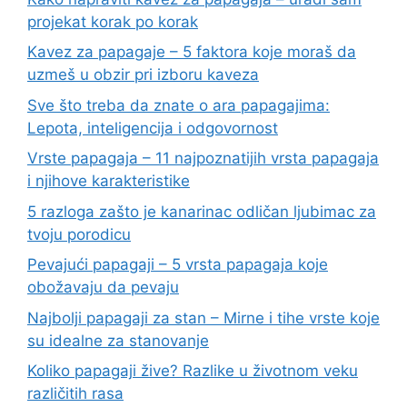
projekat korak po korak
Kavez za papagaje – 5 faktora koje moraš da
uzmeš u obzir pri izboru kaveza
Sve što treba da znate o ara papagajima:
Lepota, inteligencija i odgovornost
Vrste papagaja – 11 najpoznatijih vrsta papagaja
i njihove karakteristike
5 razloga zašto je kanarinac odličan ljubimac za
tvoju porodicu
Pevajući papagaji – 5 vrsta papagaja koje
obožavaju da pevaju
Najbolji papagaji za stan – Mirne i tihe vrste koje
su idealne za stanovanje
Koliko papagaji žive? Razlike u životnom veku
različitih rasa