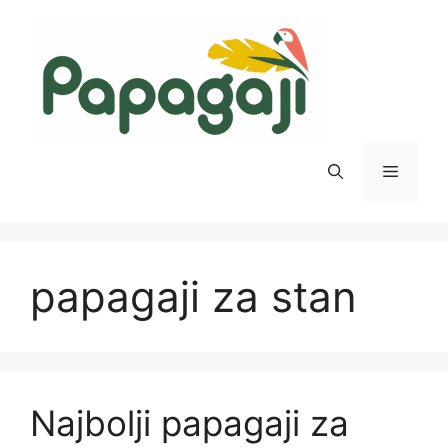
Skip
to
content
Menu
papagaji za stan
Najbolji papagaji za