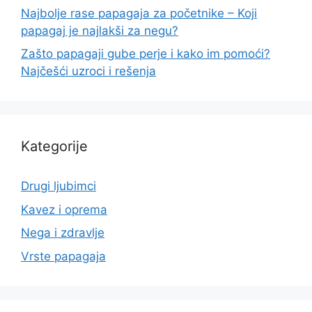
Najbolje rase papagaja za početnike – Koji
papagaj je najlakši za negu?
Zašto papagaji gube perje i kako im pomoći?
Najčešći uzroci i rešenja
Kategorije
Drugi ljubimci
Kavez i oprema
Nega i zdravlje
Vrste papagaja