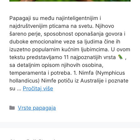
Papagaji su među najinteligentnijim i
najdruštvenijim pticama na svetu. Njihovo
šareno perje, sposobnost oponašanja govora i
duboke emocionalne veze sa ljudima čine ih
izuzetno popularnim kućnim ljubimcima. U ovom
tekstu predstavljamo 11 najpoznatijih vrsta
,
sa detaljnim opisom njihovih osobina,
temperamenta i potreba. 1. Nimfa (Nymphicus
hollandicus) Nimfe potiču iz Australije i poznate
su …
Pročitaj više
Categories
Vrste papagaja