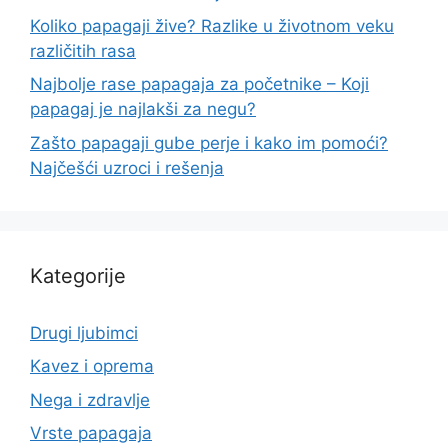
Koliko papagaji žive? Razlike u životnom veku
različitih rasa
Najbolje rase papagaja za početnike – Koji
papagaj je najlakši za negu?
Zašto papagaji gube perje i kako im pomoći?
Najčešći uzroci i rešenja
Kategorije
Drugi ljubimci
Kavez i oprema
Nega i zdravlje
Vrste papagaja