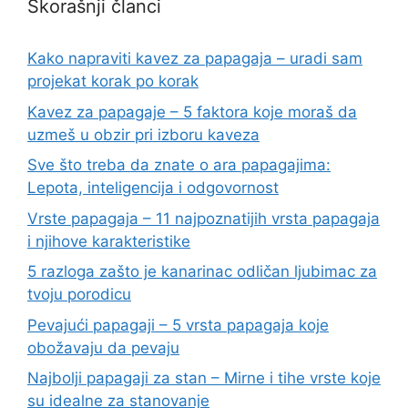
Skorašnji članci
Kako napraviti kavez za papagaja – uradi sam
projekat korak po korak
Kavez za papagaje – 5 faktora koje moraš da
uzmeš u obzir pri izboru kaveza
Sve što treba da znate o ara papagajima:
Lepota, inteligencija i odgovornost
Vrste papagaja – 11 najpoznatijih vrsta papagaja
i njihove karakteristike
5 razloga zašto je kanarinac odličan ljubimac za
tvoju porodicu
Pevajući papagaji – 5 vrsta papagaja koje
obožavaju da pevaju
Najbolji papagaji za stan – Mirne i tihe vrste koje
su idealne za stanovanje